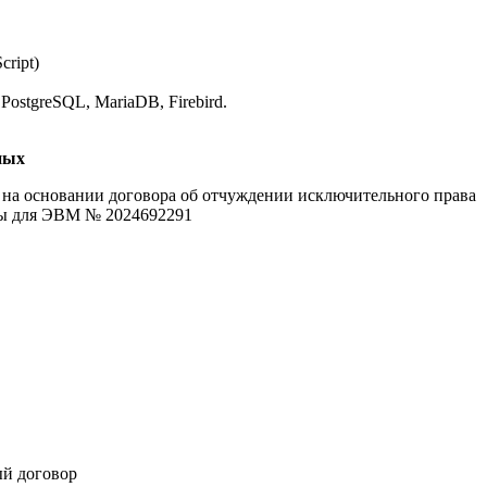
cript)
PostgreSQL, MariaDB, Firebird.
ных
а основании договора об отчуждении исключительного права
ммы для ЭВМ № 2024692291
й договор