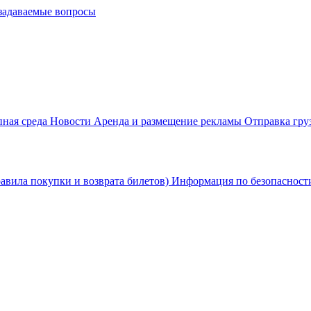
задаваемые вопросы
пная среда
Новости
Аренда и размещение рекламы
Отправка гру
равила покупки и возврата билетов)
Информация по безопаснос