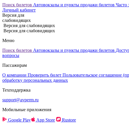
Поиск билетов
Автовокзалы и пункты продажи билетов
Часто 
Личный кабинет
Версия для
слабовидящих
Версия для слабовидящих
Версия для слабовидящих
Меню
Поиск билетов
Автовокзалы и пункты продажи билетов
Досту
вопросы
Пассажирам
О компании
Проверить билет
Пользовательское соглашение (п
обработку персональных данных
Техподдержка
support@avperm.ru
Мобильные приложения
Google Play
App Store
Rustore