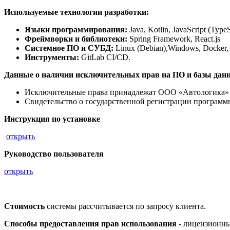
Используемые технологии разработки:
Языки программирования:
Java, Kotlin, JavaScript (TypeS
Фреймворки и библиотеки:
Spring Framework, React.js
Системное
ПО
и
СУБД
:
Linux (Debian),Windows, Docker, 
Инструменты
:
GitLab CI/CD.
Данные о наличии исключительных прав на ПО и базы дан
Исключительные права принадлежат ООО «Автологика» н
Свидетельство о государственной регистрации програ
Инструкция по установке
открыть
Руководство пользователя
открыть
Стоимость
системы рассчитывается по запросу клиента.
Способы предоставления прав использования
- лицензионны