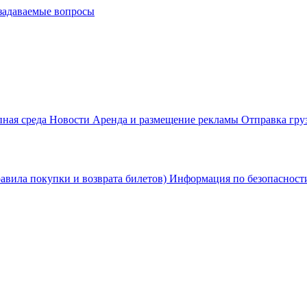
задаваемые вопросы
пная среда
Новости
Аренда и размещение рекламы
Отправка гру
равила покупки и возврата билетов)
Информация по безопаснос