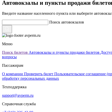
Автовокзалы и пункты продажи билето
Введите название населенного пункта или выберите автовокзал
Поиск автовокзалов
avperm.ru
Меню
Поиск билетов
Автовокзалы и пункты продажи билетов
Досту
вопросы
Пассажирам
О компании
Проверить билет
Пользовательское соглашение (п
обработку персональных данных
Техподдержка
support@avperm.ru
Справочная служба