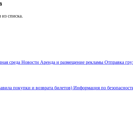
в
 из списка.
пная среда
Новости
Аренда и размещение рекламы
Отправка гру
равила покупки и возврата билетов)
Информация по безопаснос