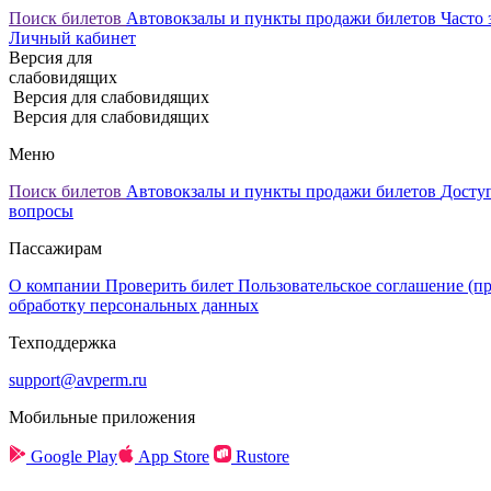
Поиск билетов
Автовокзалы и пункты продажи билетов
Часто 
Личный кабинет
Версия для
слабовидящих
Версия для слабовидящих
Версия для слабовидящих
Меню
Поиск билетов
Автовокзалы и пункты продажи билетов
Досту
вопросы
Пассажирам
О компании
Проверить билет
Пользовательское соглашение (п
обработку персональных данных
Техподдержка
support@avperm.ru
Мобильные приложения
Google Play
App Store
Rustore